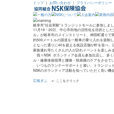
トップ
｜
お問い合わせ
｜
プライバシーポリシー
岐阜市”社会実験”トランジットモールに参加しま
11月19・20日、中心市街地の活性化を目的とし
ル』が岐阜市のメインストリート、神田町通りで
約500メートルの国道を一般車の乗り入れを規制
となった通りに40を超える仮設店舗が軒を並べ、
家族連れ等たくさんの人が訪れイベントを楽しみ
我々NSK ボランティア会員も参加出店し、多
ル・健康体操指導と腰痛・頸肩痛のケアをさせて
いつものランナーサポートと違い、トランジット
NSKのボランティア活動を知っていただく良い機
広報ぎふ
←
ここをクリック