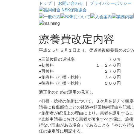
トップ
｜
お問い合わせ
｜
プライバシーポリシー
療養費改定内容
平成２５年５月１日より、柔道整復療養費の改定
●三部位目の逓減率 ７０％
●初検料 １，２４０円 → 
●再検料 ２７０円 →
●施療料（打撲・捻挫） ７４０円
●後療料（打撲・捻挫） ５００円
適正化のための運用の見直し
○打撲・捻挫の施術について、３ケ月を超えて頻
請書に負傷部位ごとの経過や頻回施術理由を記載
○施術者が経済上の理由により、患者を誘引するこ
○支給申請書における患者が署名すべき欄に、施
得ない理由がある場合」であることを「やむを得
任の協定等に明記する。