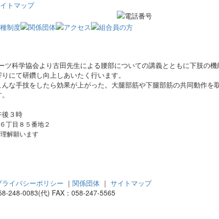
イトマップ
ポーツ科学協会より古田先生による腰部についての講義とともに下肢の機
寄りにて研鑽し向上しあいたく行います。
んな手技をしたら効果が上がった。大腿部筋や下腿部筋の共同動作を
す。
午後３時
６丁目８５番地２
ご理解願います
プライバシーポリシー
｜
関係団体
｜
サイトマップ
8-0083(代) FAX：058-247-5565