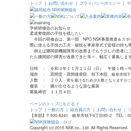
トップ
｜
お問い合わせ
｜
プライバシーポリシー
｜
サ
学術研修会のお知らせ
柔道整復師の手技を残したい
今回の研修会は、第一部 NPO NSK事業推進＆ス
際に使える手技の工夫・秘技を車座形式で皆様の持ち
例えば膝関節機能障害の改善までもう少しの患者にこ
たら膝関節の障害が改善できた等々、幅広く募集しま
日時 ： 令和３年１１月２１日（日） 午後１時～
場所 ： 髙間堂・髙間接骨院 領下本院
岐阜市領下
人数 ： ２０人
密を避けるため少人数となりますが
服装 ： 膝が出せるような楽な服装
募集締切 １１月４日
ページのトップにもどる ↑
トップ
｜
一般の方
｜
組合員の方
｜
お問い合わせ
｜
【本部】〒500-8241 岐阜市領下6丁目85-2 TEL：058-24
Copyright (c) 2015 NSK co., Ltd. All Rights Reserved.