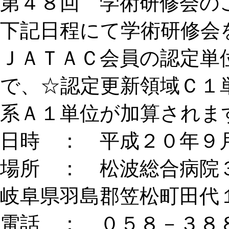
第４８回 学術研修会の
下記日程にて学術研修会
ＪＡＴＡＣ会員の認定単
で、☆認定更新領域Ｃ１
系Ａ１単位が加算されま
日時 ： 平成２０年９
場所 ： 松波総合病院
岐阜県羽島郡笠松町田代
電話 ： ０５８－３８